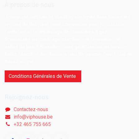
À propos de nous
Entreprise certifiée et chauffagiste agréé dans toutes les
régions de Belgique, nous intervenons pour l’installation,
l’entretien et le dépannage de chaudières à gaz.
Spécialisés en chauffage, plomberie et rénovation de
salles de bain à Bruxelles, nous garantissons un service
fiable, réactif et des finitions haut de gamme. Devis clair et
travail soigné.
Conditions Générales de Vente
Rejoignez-nous
Contactez-nous
info@viphouse.be
+32 465 755 665