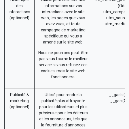
des
informations sur vos
(Odoo
interactions
interactions avec le site
utm_campaig
(optionnel)
web, les pages que vous
utm_source
avez vues, et toute
utm_medium
campagne de marketing
spécifique qui vous a
amené sur le site web.
Nous ne pourrons peut-être
pas vous fournir le meilleur
service si vous refusez ces
cookies, mais le site web
fonctionnera.
Publicité &
Utilisé pour rendre la
__gads (G
marketing
publicité plus attrayante
__gac (Go
(optionnel)
pour les utilisateurs et plus
précieuse pour les éditeurs
et les annonceurs, tels que
la fourniture d'annonces