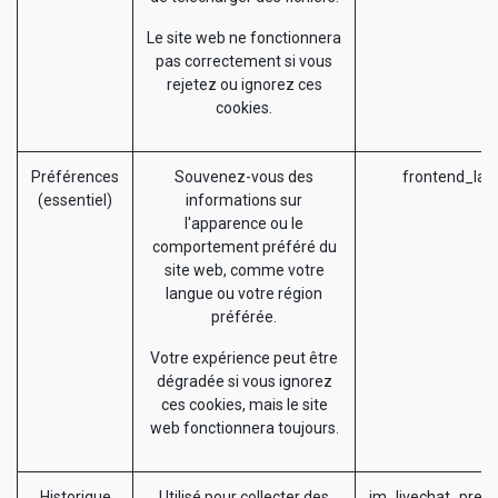
Le site web ne fonctionnera
pas correctement si vous
rejetez ou ignorez ces
cookies.
Préférences
Souvenez-vous des
frontend_lan
(essentiel)
informations sur
l'apparence ou le
comportement préféré du
site web, comme votre
langue ou votre région
préférée.
Votre expérience peut être
dégradée si vous ignorez
ces cookies, mais le site
web fonctionnera toujours.
Historique
Utilisé pour collecter des
im_livechat_prev