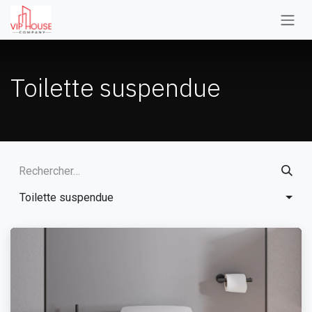
Se rendre au contenu
Toilette suspendue
Toilette suspendue